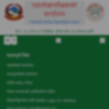
महालेखापरीक्षकको
कार्यालय
"नेपालको सर्वोच्च लेखापरीक्षण संस्था"
वि.सं : २०८३ साउन २१ गते बिहिबार
नेपाल संवत: ११४६ दिलागा अष्टमी
EN
ने
महत्वपूर्ण लिंक
राष्ट्रपतिको कार्यालय
उपराष्ट्रपतिको कार्यालय
संघीय संसद, नेपाल
नेपाल सरकारको आधिकारिक पोर्टल
लेखापरीक्षणका लागि NAMS Login for Auditee
Nams Support: nams@oag.gov.np:-